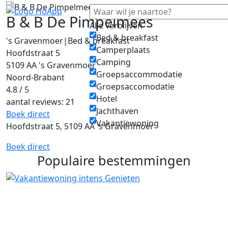
B & B De Pimpelmees
Alle verblijven
Bed & breakfast
's Gravenmoer
|
Bed & breakfast
Camperplaats
Hoofdstraat 5
Camping
5109 AA 's Gravenmoer
Groepsaccommodatie
Noord-Brabant
Groepsaccomodatie
4.8 / 5
Hotel
aantal reviews: 21
Jachthaven
Boek direct
Vakantiewoning
Hoofdstraat 5, 5109 AA 's Gravenmoer
Boek direct
Populaire bestemmingen