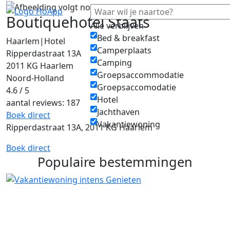
Boutiquehotel Staats
Alle verblijven
Bed & breakfast
Haarlem
|
Hotel
Camperplaats
Ripperdastraat 13A
Camping
2011 KG Haarlem
Groepsaccommodatie
Noord-Holland
Groepsaccomodatie
4.6 / 5
Hotel
aantal reviews: 187
Jachthaven
Boek direct
Vakantiewoning
Ripperdastraat 13A, 2011 KG Haarlem
Boek direct
Populaire bestemmingen