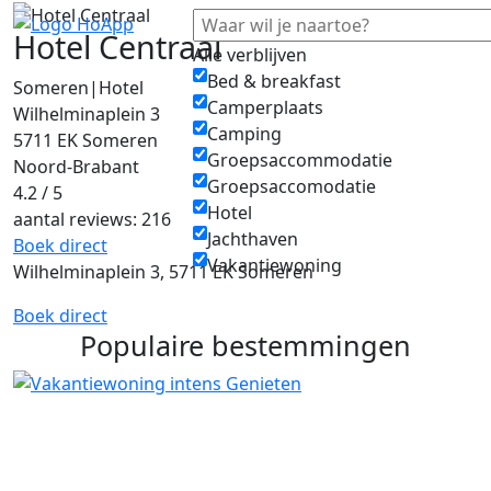
Hotel Centraal
Alle verblijven
Bed & breakfast
Someren
|
Hotel
Camperplaats
Wilhelminaplein 3
Camping
5711 EK Someren
Groepsaccommodatie
Noord-Brabant
Groepsaccomodatie
4.2 / 5
Hotel
aantal reviews: 216
Jachthaven
Boek direct
Vakantiewoning
Wilhelminaplein 3, 5711 EK Someren
Boek direct
Populaire bestemmingen